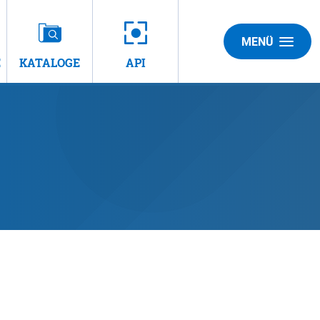
MENÜ
E
KATALOGE
API