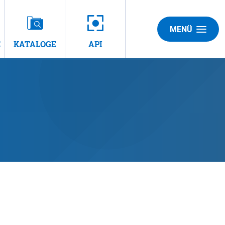
MENÜ
E
KATALOGE
API