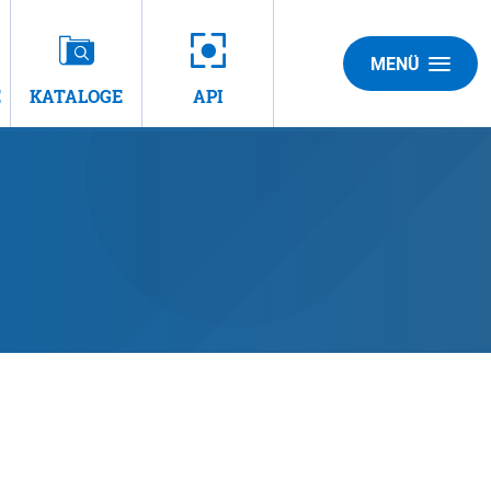
MENÜ
E
KATALOGE
API