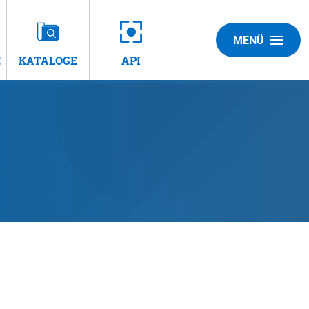
MENÜ
E
KATALOGE
API