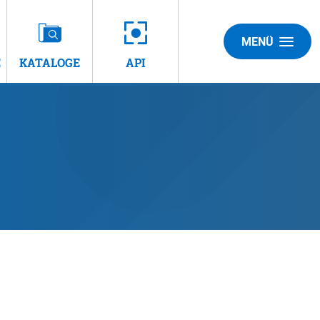
MENÜ
E
KATALOGE
API