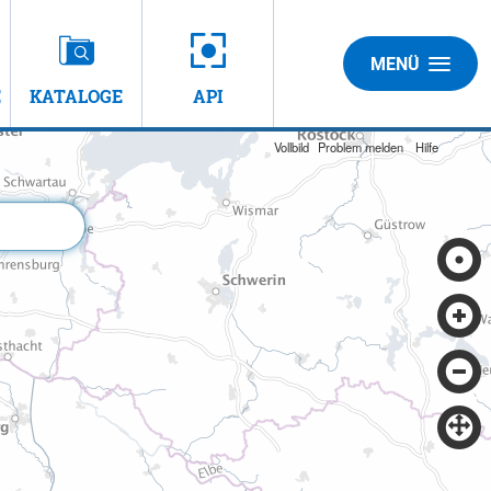
MENÜ
E
KATALOGE
API