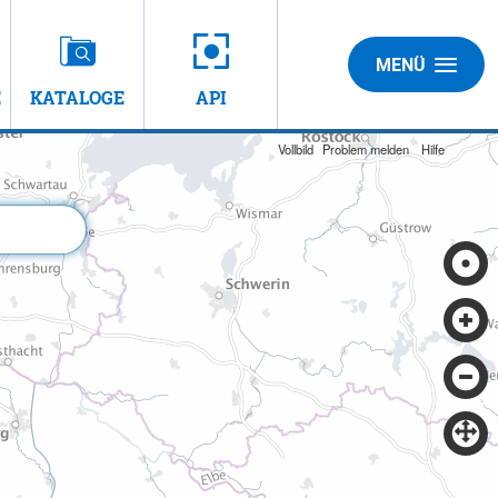
MENÜ
E
KATALOGE
API