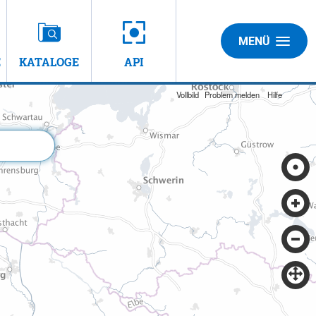
MENÜ
E
KATALOGE
API