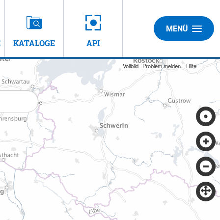
MENÜ
E
KATALOGE
API