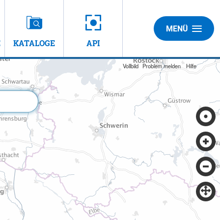
MENÜ
E
KATALOGE
API