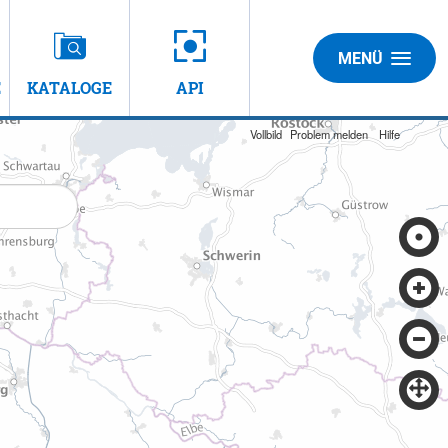
MENÜ
E
KATALOGE
API