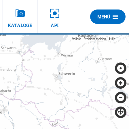
MENÜ
E
KATALOGE
API