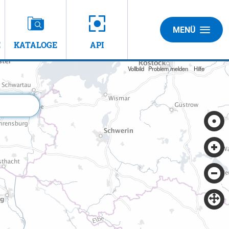
MENÜ
E
KATALOGE
API