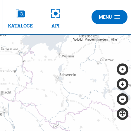
MENÜ
E
KATALOGE
API