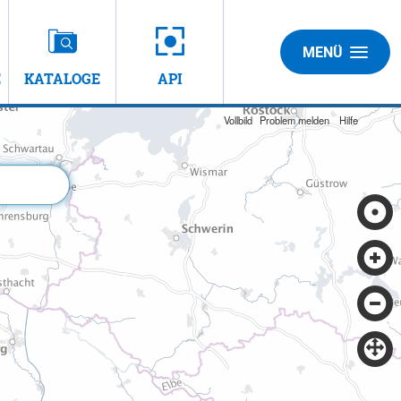
MENÜ
E
KATALOGE
API