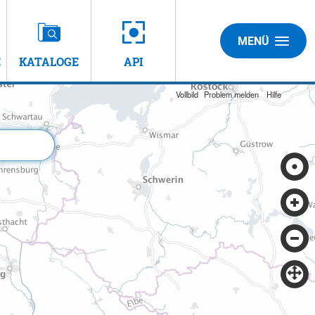
MENÜ
E
KATALOGE
API