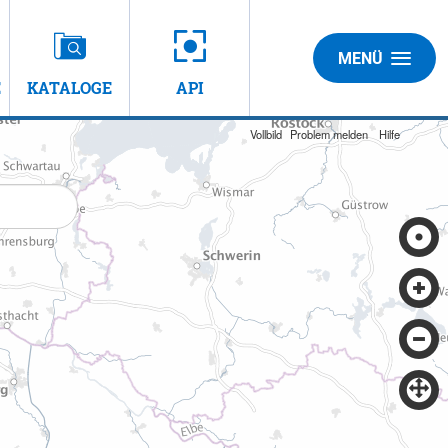
MENÜ
E
KATALOGE
API