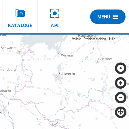
MENÜ
E
KATALOGE
API