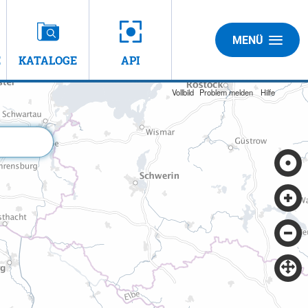
MENÜ
E
KATALOGE
API