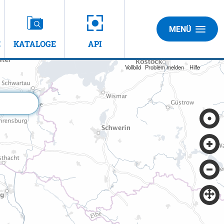
MENÜ
E
KATALOGE
API