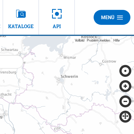
MENÜ
E
KATALOGE
API