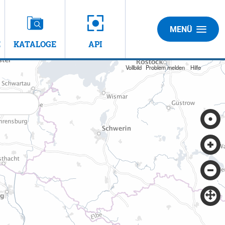
MENÜ
E
KATALOGE
API