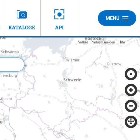
MENÜ
E
KATALOGE
API