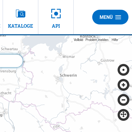
MENÜ
E
KATALOGE
API