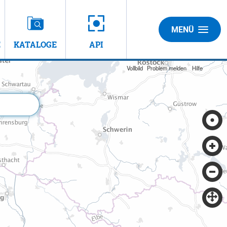
MENÜ
E
KATALOGE
API