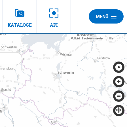
MENÜ
E
KATALOGE
API