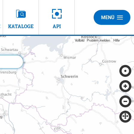
MENÜ
E
KATALOGE
API