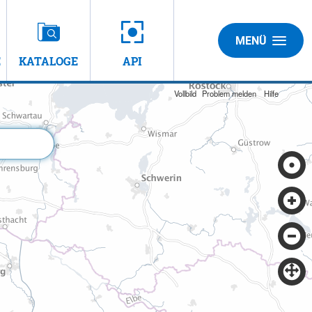
MENÜ
E
KATALOGE
API