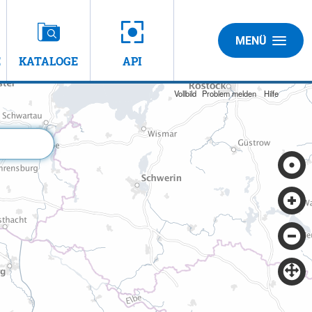
MENÜ
E
KATALOGE
API