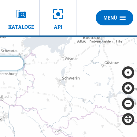
MENÜ
E
KATALOGE
API