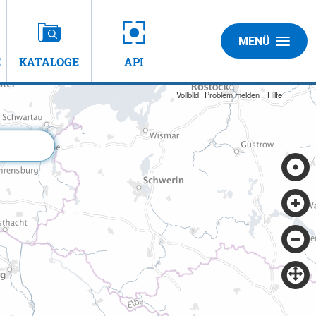
MENÜ
E
KATALOGE
API