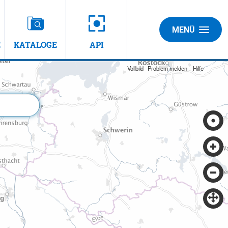
MENÜ
E
KATALOGE
API