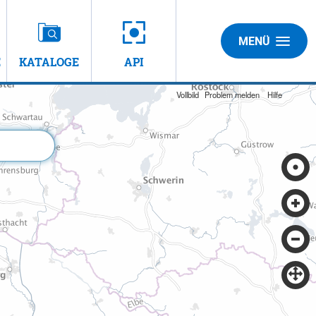
MENÜ
E
KATALOGE
API