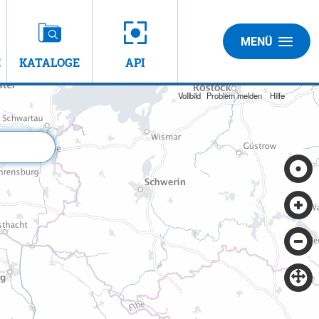
MENÜ
E
KATALOGE
API