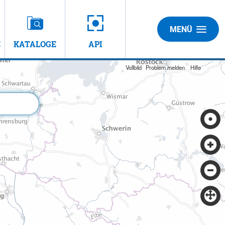
MENÜ
E
KATALOGE
API