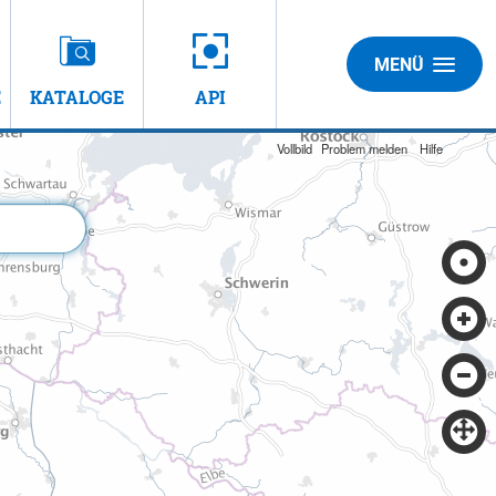
MENÜ
E
KATALOGE
API