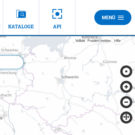
MENÜ
E
KATALOGE
API