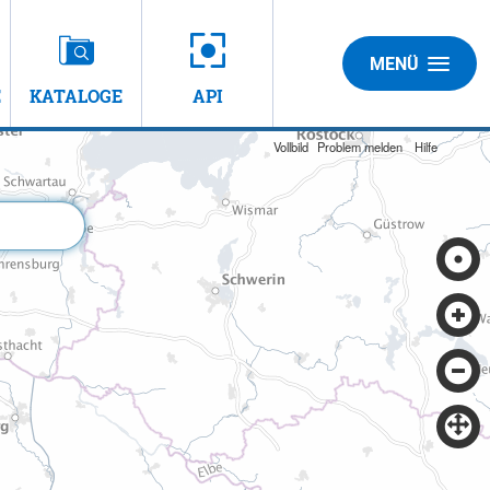
MENÜ
E
KATALOGE
API