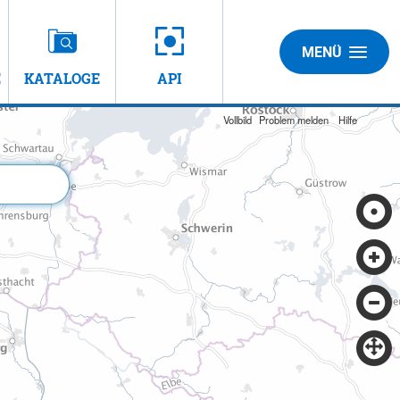
MENÜ
E
KATALOGE
API