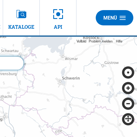
MENÜ
E
KATALOGE
API