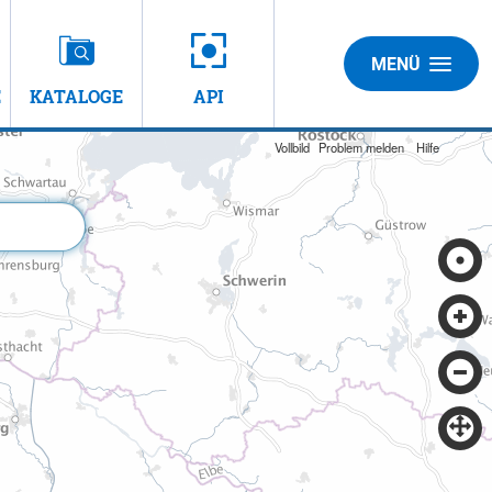
MENÜ
E
KATALOGE
API