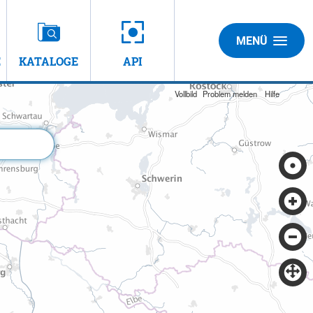
MENÜ
E
KATALOGE
API