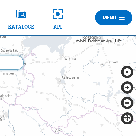
MENÜ
E
KATALOGE
API