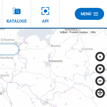
MENÜ
E
KATALOGE
API