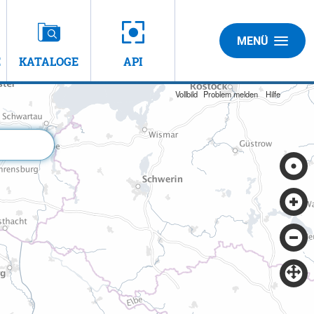
MENÜ
E
KATALOGE
API