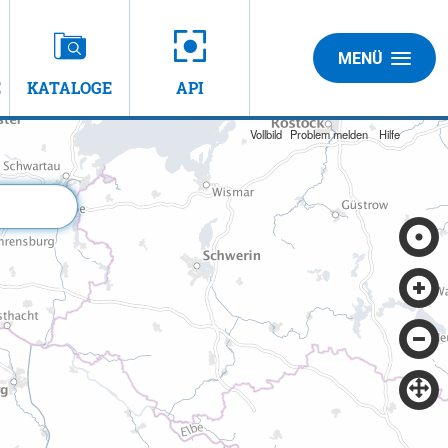
MENÜ
E
KATALOGE
API