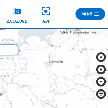
MENÜ
E
KATALOGE
API