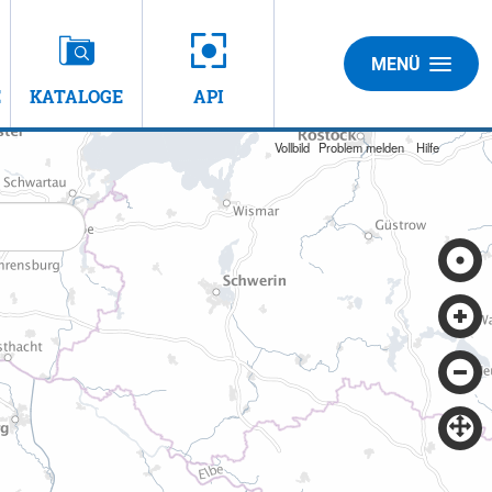
MENÜ
E
KATALOGE
API