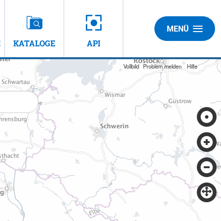
MENÜ
E
KATALOGE
API