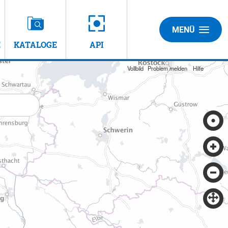
MENÜ
E
KATALOGE
API